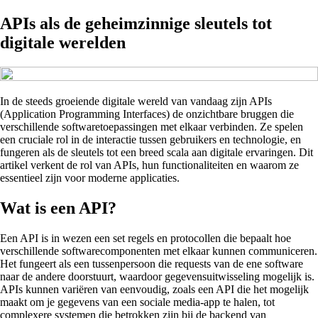
APIs als de geheimzinnige sleutels tot
digitale werelden
In de steeds groeiende digitale wereld van vandaag zijn APIs
(Application Programming Interfaces) de onzichtbare bruggen die
verschillende softwaretoepassingen met elkaar verbinden. Ze spelen
een cruciale rol in de interactie tussen gebruikers en technologie, en
fungeren als de sleutels tot een breed scala aan digitale ervaringen. Dit
artikel verkent de rol van APIs, hun functionaliteiten en waarom ze
essentieel zijn voor moderne applicaties.
Wat is een API?
Een API is in wezen een set regels en protocollen die bepaalt hoe
verschillende softwarecomponenten met elkaar kunnen communiceren.
Het fungeert als een tussenpersoon die requests van de ene software
naar de andere doorstuurt, waardoor gegevensuitwisseling mogelijk is.
APIs kunnen variëren van eenvoudig, zoals een API die het mogelijk
maakt om je gegevens van een sociale media-app te halen, tot
complexere systemen die betrokken zijn bij de backend van