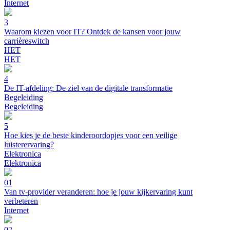
Internet
3
Waarom kiezen voor IT? Ontdek de kansen voor jouw
carrièreswitch
HET
HET
4
De IT-afdeling: De ziel van de digitale transformatie
Begeleiding
Begeleiding
5
Hoe kies je de beste kinderoordopjes voor een veilige
luisterervaring?
Elektronica
Elektronica
01
Van tv-provider veranderen: hoe je jouw kijkervaring kunt
verbeteren
Internet
02