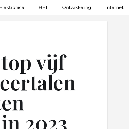
Elektronica
HET
Ontwikkeling
Internet
top vijf
ertalen
ten
in 2023