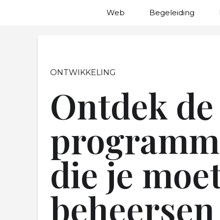
Web
Begeleiding
ONTWIKKELING
Ontdek de 
programme
die je moe
beheersen 