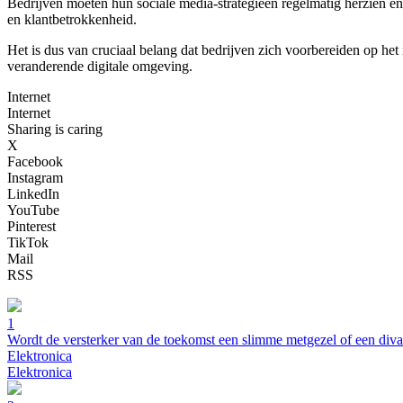
Bedrijven moeten hun sociale media-strategieën regelmatig herzien en
en klantbetrokkenheid.
Het is dus van cruciaal belang dat bedrijven zich voorbereiden op het 
veranderende digitale omgeving.
Internet
Internet
Sharing is caring
X
Facebook
Instagram
LinkedIn
YouTube
Pinterest
TikTok
Mail
RSS
1
Wordt de versterker van de toekomst een slimme metgezel of een div
Elektronica
Elektronica