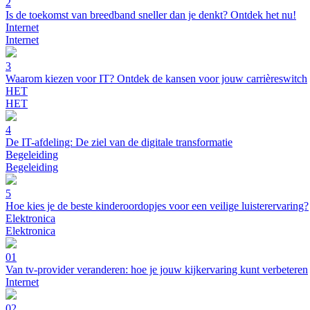
2
Is de toekomst van breedband sneller dan je denkt? Ontdek het nu!
Internet
Internet
3
Waarom kiezen voor IT? Ontdek de kansen voor jouw carrièreswitch
HET
HET
4
De IT-afdeling: De ziel van de digitale transformatie
Begeleiding
Begeleiding
5
Hoe kies je de beste kinderoordopjes voor een veilige luisterervaring?
Elektronica
Elektronica
01
Van tv-provider veranderen: hoe je jouw kijkervaring kunt verbeteren
Internet
02