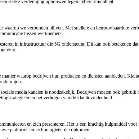
 een sterke verdediging opbouwen tegen cybercriminaliteit.
ier waarop we verbonden blijven. Met snellere en betrouwbaardere ver
 communicatie tussen werknemers.
esteren in infrastructuur die 5G ondersteunt. Dit kan ook betekenen da
mgeving.
de manier waarop bedrijven hun producten en diensten aanbieden. Klan
randeringen.
 en sociale media kanalen is noodzakelijk. Bedrijven moeten ook gebru
ketingstrategieën en het verhogen van de klanttevredenheid.
communiceren en zich presenteren. Het is een krachtig hulpmiddel voor
euwe platforms en technologieën die opkomen.