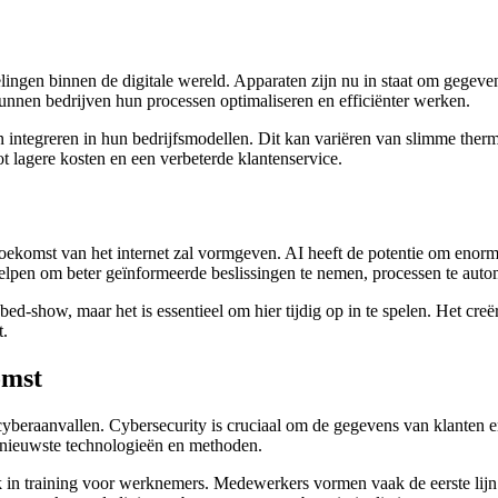
elingen binnen de digitale wereld. Apparaten zijn nu in staat om gege
unnen bedrijven hun processen optimaliseren en efficiënter werken.
integreren in hun bedrijfsmodellen. Dit kan variëren van slimme ther
ot lagere kosten en een verbeterde klantenservice.
e toekomst van het internet zal vormgeven. AI heeft de potentie om enor
helpen om beter geïnformeerde beslissingen te nemen, processen te autom
d-show, maar het is essentieel om hier tijdig op in te spelen. Het creë
t.
omst
cyberaanvallen. Cybersecurity is cruciaal om de gegevens van klanten e
e nieuwste technologieën en methoden.
ook in training voor werknemers. Medewerkers vormen vaak de eerste li