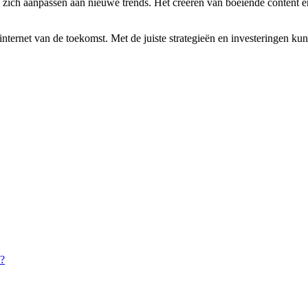
 zich aanpassen aan nieuwe trends. Het creëren van boeiende content en 
internet van de toekomst. Met de juiste strategieën en investeringen ku
a?