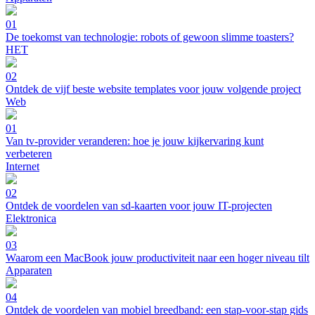
01
De toekomst van technologie: robots of gewoon slimme toasters?
HET
02
Ontdek de vijf beste website templates voor jouw volgende project
Web
01
Van tv-provider veranderen: hoe je jouw kijkervaring kunt
verbeteren
Internet
02
Ontdek de voordelen van sd-kaarten voor jouw IT-projecten
Elektronica
03
Waarom een MacBook jouw productiviteit naar een hoger niveau tilt
Apparaten
04
Ontdek de voordelen van mobiel breedband: een stap-voor-stap gids