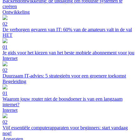
Backendontwikkeling: de uitdaging om robuuste systemen te
creëren
Ontwikkeling
02
De verborgen gevaren van IT: 60% van de amateurs valt in de val
HET
01
Je gids voor het kiezen van het beste mobiele abonnement voor jou
Internet
02
Duurzaam IT-advies: 5 strategieën voor een groenere toekomst
Begeleiding
01
Waarom jouw router niet de boosdoener is van een langzaam
internet?
Internet
02
Vijf essentiële computerapparaten voor beginners: start vandaag
nog!
Apparaten