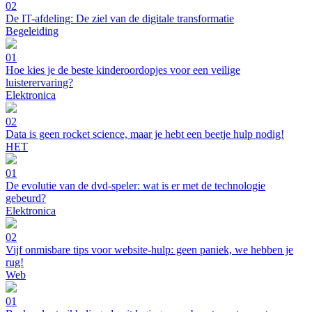
02
De IT-afdeling: De ziel van de digitale transformatie
Begeleiding
01
Hoe kies je de beste kinderoordopjes voor een veilige
luisterervaring?
Elektronica
02
Data is geen rocket science, maar je hebt een beetje hulp nodig!
HET
01
De evolutie van de dvd-speler: wat is er met de technologie
gebeurd?
Elektronica
02
Vijf onmisbare tips voor website-hulp: geen paniek, we hebben je
rug!
Web
01