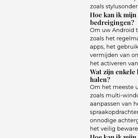
zoals stylusonde
Hoe kan ik mijn
bedreigingen?
Om uw Android ta
zoals het regelma
apps, het gebrui
vermijden van on
het activeren van
Wat zijn enkele 
halen?
Om het meeste ui
zoals multi-wind
aanpassen van he
spraakopdrachten
onnodige achterg
het veilig bewar
Hoe kan ik mijn