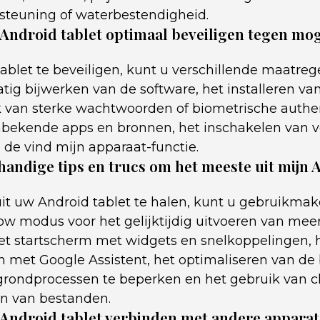
rsteuning of waterbestendigheid.
 Android tablet optimaal beveiligen tegen mog
blet te beveiligen, kunt u verschillende maatre
tig bijwerken van de software, het installeren van
k van sterke wachtwoorden of biometrische authen
bekende apps en bronnen, het inschakelen van ve
 de vind mijn apparaat-functie.
handige tips en trucs om het meeste uit mijn 
t uw Android tablet te halen, kunt u gebruikmak
ow modus voor het gelijktijdig uitvoeren van mee
t startscherm met widgets en snelkoppelingen, 
 met Google Assistent, het optimaliseren van de 
rondprocessen te beperken en het gebruik van c
en van bestanden.
 Android tablet verbinden met andere appara