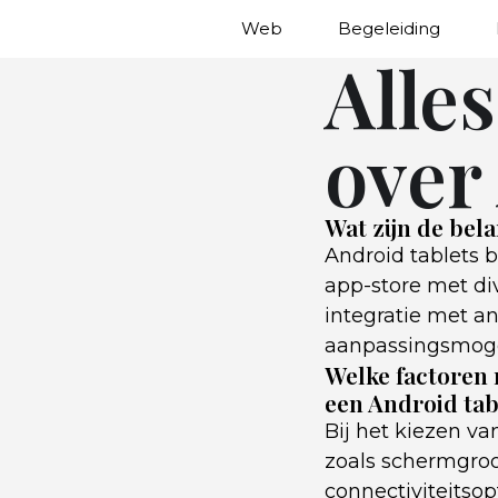
Web
Begeleiding
Alle
over
Wat zijn de bel
Android tablets 
app-store met div
integratie met a
aanpassingsmogel
Welke factoren
een Android tab
Bij het kiezen va
zoals schermgroot
connectiviteitsop