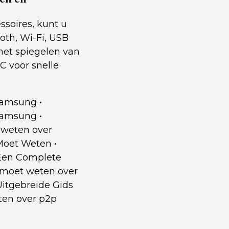
soires, kunt u
oth, Wi-Fi, USB
het spiegelen van
C voor snelle
 Samsung
•
 Samsung
•
 weten over
 Moet Weten
•
Een Complete
e moet weten over
Uitgebreide Gids
ten over p2p