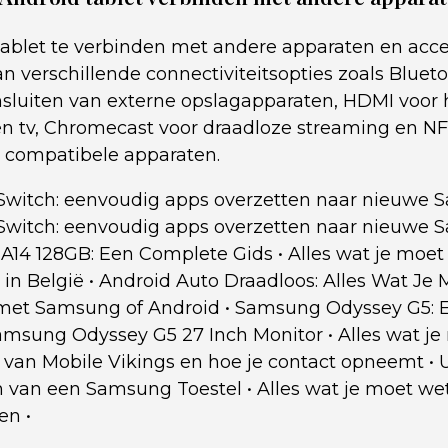
blet te verbinden met andere apparaten en acces
 verschillende connectiviteitsopties zoals Blueto
sluiten van externe opslagapparaten, HDMI voor 
n tv, Chromecast voor draadloze streaming en NF
 compatibele apparaten.
witch: eenvoudig apps overzetten naar nieuwe
witch: eenvoudig apps overzetten naar nieuwe
A14 128GB: Een Complete Gids
•
Alles wat je moet
 in België
•
Android Auto Draadloos: Alles Wat Je
met Samsung of Android
•
Samsung Odyssey G5: 
amsung Odyssey G5 27 Inch Monitor
•
Alles wat j
 van Mobile Vikings en hoe je contact opneemt
•
n van een Samsung Toestel
•
Alles wat je moet we
gen
•