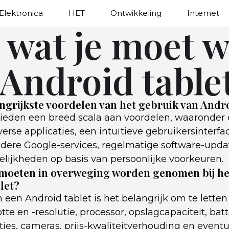
Elektronica
HET
Ontwikkeling
Internet
s wat je moet 
 Android table
angrijkste voordelen van het gebruik van Andr
bieden een breed scala aan voordelen, waaronder 
erse applicaties, een intuïtieve gebruikersinterfa
ndere Google-services, regelmatige software-upda
ijkheden op basis van persoonlijke voorkeuren.
 moeten in overweging worden genomen bij he
let?
n een Android tablet is het belangrijk om te letten
te en -resolutie, processor, opslagcapaciteit, batt
ties, cameras, prijs-kwaliteitverhouding en eventu