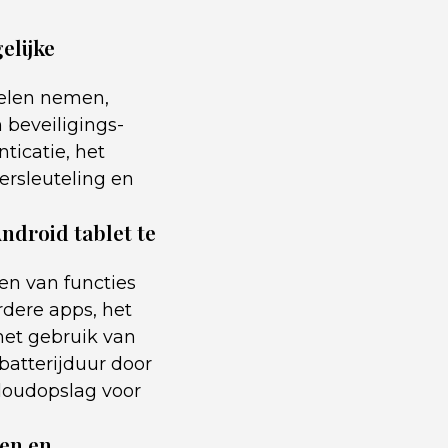
elijke
gelen nemen,
 beveiligings-
ticatie, het
rsleuteling en
Android tablet te
en van functies
rdere apps, het
het gebruik van
batterijduur door
loudopslag voor
ten en