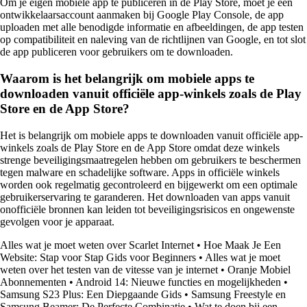
Om je eigen mobiele app te publiceren in de Play Store, moet je een
ontwikkelaarsaccount aanmaken bij Google Play Console, de app
uploaden met alle benodigde informatie en afbeeldingen, de app testen
op compatibiliteit en naleving van de richtlijnen van Google, en tot slot
de app publiceren voor gebruikers om te downloaden.
Waarom is het belangrijk om mobiele apps te
downloaden vanuit officiële app-winkels zoals de Play
Store en de App Store?
Het is belangrijk om mobiele apps te downloaden vanuit officiële app-
winkels zoals de Play Store en de App Store omdat deze winkels
strenge beveiligingsmaatregelen hebben om gebruikers te beschermen
tegen malware en schadelijke software. Apps in officiële winkels
worden ook regelmatig gecontroleerd en bijgewerkt om een optimale
gebruikerservaring te garanderen. Het downloaden van apps vanuit
onofficiële bronnen kan leiden tot beveiligingsrisicos en ongewenste
gevolgen voor je apparaat.
Alles wat je moet weten over Scarlet Internet
•
Hoe Maak Je Een
Website: Stap voor Stap Gids voor Beginners
•
Alles wat je moet
weten over het testen van de vitesse van je internet
•
Oranje Mobiel
Abonnementen
•
Android 14: Nieuwe functies en mogelijkheden
•
Samsung S23 Plus: Een Diepgaande Gids
•
Samsung Freestyle en
Samsung Beamer: De Perfecte Combinatie
•
Wat te doen bij een