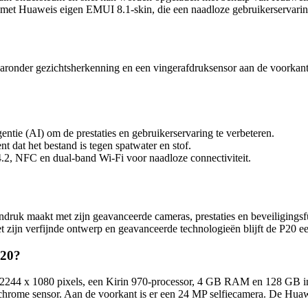
met Huaweis eigen EMUI 8.1-skin, die een naadloze gebruikerservarin
aronder gezichtsherkenning en een vingerafdruksensor aan de voorkant
ntie (AI) om de prestaties en gebruikerservaring te verbeteren.
nt dat het bestand is tegen spatwater en stof.
2, NFC en dual-band Wi-Fi voor naadloze connectiviteit.
ndruk maakt met zijn geavanceerde cameras, prestaties en beveiligingsfu
zijn verfijnde ontwerp en geavanceerde technologieën blijft de P20 e
P20?
2244 x 1080 pixels, een Kirin 970-processor, 4 GB RAM en 128 GB in
hrome sensor. Aan de voorkant is er een 24 MP selfiecamera. De Hua