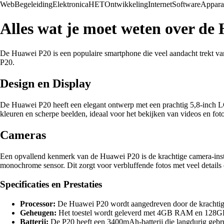
Web
Begeleiding
Elektronica
HET
Ontwikkeling
Internet
Software
Appara
Alles wat je moet weten over de
De Huawei P20 is een populaire smartphone die veel aandacht trekt van
P20.
Design en Display
De Huawei P20 heeft een elegant ontwerp met een prachtig 5,8-inch LCD
kleuren en scherpe beelden, ideaal voor het bekijken van videos en foto
Cameras
Een opvallend kenmerk van de Huawei P20 is de krachtige camera-inst
monochrome sensor. Dit zorgt voor verbluffende fotos met veel details
Specificaties en Prestaties
Processor:
De Huawei P20 wordt aangedreven door de krachtige Ki
Geheugen:
Het toestel wordt geleverd met 4GB RAM en 128GB i
Batterij:
De P20 heeft een 3400mAh-batterij die langdurig gebr