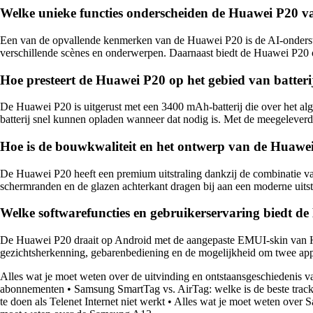
Welke unieke functies onderscheiden de Huawei P20 
Een van de opvallende kenmerken van de Huawei P20 is de AI-ondersteun
verschillende scènes en onderwerpen. Daarnaast biedt de Huawei P20
Hoe presteert de Huawei P20 op het gebied van batte
De Huawei P20 is uitgerust met een 3400 mAh-batterij die over het alg
batterij snel kunnen opladen wanneer dat nodig is. Met de meegelever
Hoe is de bouwkwaliteit en het ontwerp van de Huawe
De Huawei P20 heeft een premium uitstraling dankzij de combinatie van 
schermranden en de glazen achterkant dragen bij aan een moderne uitstra
Welke softwarefuncties en gebruikerservaring biedt d
De Huawei P20 draait op Android met de aangepaste EMUI-skin van Hua
gezichtsherkenning, gebarenbediening en de mogelijkheid om twee apps 
Alles wat je moet weten over de uitvinding en ontstaansgeschiedenis va
abonnementen
•
Samsung SmartTag vs. AirTag: welke is de beste track
te doen als Telenet Internet niet werkt
•
Alles wat je moet weten over