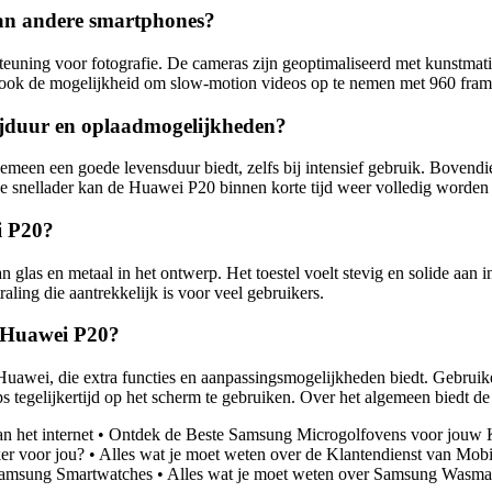
van andere smartphones?
ing voor fotografie. De cameras zijn geoptimaliseerd met kunstmatige 
 ook de mogelijkheid om slow-motion videos op te nemen met 960 fram
rijduur en oplaadmogelijkheden?
emeen een goede levensduur biedt, zelfs bij intensief gebruik. Bovend
de snellader kan de Huawei P20 binnen korte tijd weer volledig worden
i P20?
glas en metaal in het ontwerp. Het toestel voelt stevig en solide aan 
ling die aantrekkelijk is voor veel gebruikers.
e Huawei P20?
wei, die extra functies en aanpassingsmogelijkheden biedt. Gebruiker
tegelijkertijd op het scherm te gebruiken. Over het algemeen biedt de
n het internet
•
Ontdek de Beste Samsung Microgolfovens voor jouw
er voor jou?
•
Alles wat je moet weten over de Klantendienst van Mobi
 Samsung Smartwatches
•
Alles wat je moet weten over Samsung Wasma