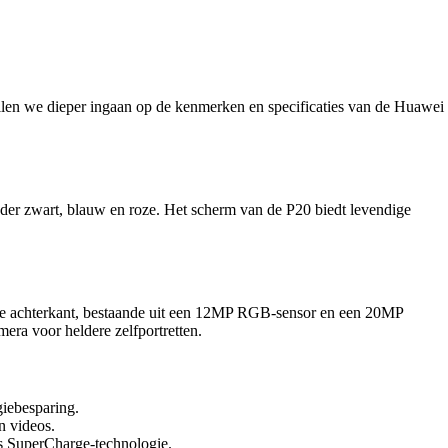
zullen we dieper ingaan op de kenmerken en specificaties van de Huawei
nder zwart, blauw en roze. Het scherm van de P20 biedt levendige
 de achterkant, bestaande uit een 12MP RGB-sensor en een 20MP
era voor heldere zelfportretten.
giebesparing.
n videos.
s SuperCharge-technologie.