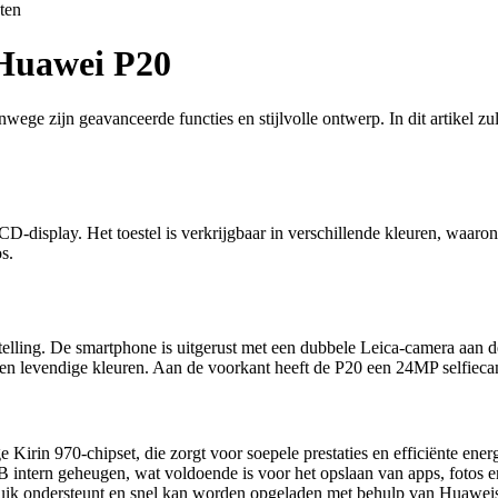
ten
 Huawei P20
wege zijn geavanceerde functies en stijlvolle ontwerp. In dit artikel 
-display. Het toestel is verkrijgbaar in verschillende kleuren, waaro
s.
elling. De smartphone is uitgerust met een dubbele Leica-camera aan
 en levendige kleuren. Aan de voorkant heeft de P20 een 24MP selfiecam
rin 970-chipset, die zorgt voor soepele prestaties en efficiënte ener
ntern geheugen, wat voldoende is voor het opslaan van apps, fotos e
uik ondersteunt en snel kan worden opgeladen met behulp van Huawei