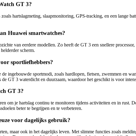
 Watch GT 3?
ls hartslagmeting, slaapmonitoring, GPS-tracking, en een lange batter
 van Huawei smartwatches?
pzichte van eerdere modellen. Zo heeft de GT 3 een snellere processor,
n helderder scherm.
or sportliefhebbers?
de ingebouwde sportmodi, zoals hardlopen, fietsen, zwemmen en wande
is de GT 3 waterdicht en duurzaam, waardoor het geschikt is voor intens
tch GT 3?
 je hartslag continu te monitoren tijdens activiteiten en in rust. Door
ssdoelen beter te begrijpen en te verbeteren.
ze voor dagelijks gebruik?
rten, maar ook in het dagelijks leven. Met slimme functies zoals meld