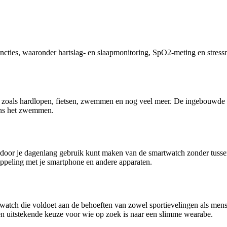
ies, waaronder hartslag- en slaapmonitoring, SpO2-meting en stressniv
zoals hardlopen, fietsen, zwemmen en nog veel meer. De ingebouwde GPS-
dens het zwemmen.
or je dagenlang gebruik kunt maken van de smartwatch zonder tussenti
ppeling met je smartphone en andere apparaten.
atch die voldoet aan de behoeften van zowel sportievelingen als mense
en uitstekende keuze voor wie op zoek is naar een slimme wearabe.