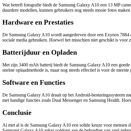
Wat betreft fotografie biedt de Samsung Galaxy A10 een 13 MP camera 
duurdere modellen, kunnen gebruikers nog steeds mooie fotos maken v
Hardware en Prestaties
De Samsung Galaxy A10 wordt aangedreven door een Exynos 7884 chips
sociale media gebruiken. Hoewel het misschien niet geschikt is voor 
Batterijduur en Opladen
Met zijn 3400 mAh batterij biedt de Samsung Galaxy A10 een goede ba
snelste oplaadmethode is, maar nog steeds effectief is voor de meeste 
Software en Functies
De Samsung Galaxy A10 draait op het Android-besturingssysteem met
met handige functies zoals Dual Messenger en Samsung Health. Hoewel
Conclusie
Al met al is de Samsung Galaxy A10 een solide keuze voor mensen die 
Samsung Galaxy A10 zeker voldoen aan de behoeften van veel gebru