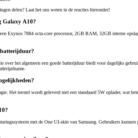
gen delen? Laat het ons weten in de reacties hieronder!
ng Galaxy A10?
 een Exynos 7884 octa-core processor, 2GB RAM, 32GB interne opsla
batterijduur?
ver het algemeen een goede batterijduur biedt voor dagelijks gebruik
atterijafname.
ogelijkheden?
. Het toestel wordt geleverd met een standaard 5W oplader, wat beteke
10?
uringssysteem met de One UI-skin van Samsung. Gebruikers kunnen gen