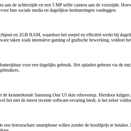
aan de achterzijde en een 5 MP selfie camera aan de voorzijde. Hoewel 
oor hun sociale media en dagelijkse herinneringen vastleggen.
et en 2GB RAM, waardoor het soepel en efficiënt werkt bij dagelijkse
zware taken zoals intensieve gaming of grafische bewerking, voldoet he
tterijduur voor een dagelijks gebruik. Het opladen gebeurt via de mic
gebruikers.
 de kenmerkende Samsung One UI skin erbovenop. Hierdoor krijgen geb
 het niet de meest recente software-ervaring biedt, is het zeker voldo
een betrouwbare smartphone willen zonder de hoofdprijs te betalen. Met
ikers.