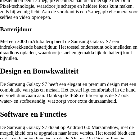
toestel heeft een 12-megapixel camera aan de achterzijde met Dual
Pixel-technologie, waardoor je scherpe en heldere fotos kunt maken,
zelfs bij weinig licht. Aan de voorkant is een 5-megapixel camera voor
selfies en video-oproepen.
Batterijduur
Met een 3000 mAh-batterij biedt de Samsung Galaxy S7 een
indrukwekkende batterijduur. Het toestel ondersteunt ook snelladen en
draadloos opladen, waardoor je snel en gemakkelijk de batterij kunt
bijvullen.
Design en Bouwkwaliteit
De Samsung Galaxy S7 heeft een elegant en premium design met een
combinatie van glas en metaal. Het toestel ligt comfortabel in de hand
en voelt duurzaam aan. Dankzij de IP68-certificering is de S7 ook
water- en stofbestendig, wat zorgt voor extra duurzaamheid.
Software en Functies
De Samsung Galaxy S7 draait op Android 6.0 Marshmallow, met de
mogelijkheid om te upgraden naar latere versies. Het toestel biedt een
scala aan handige functies, zoals de Always On Display-functie,