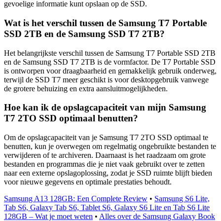
gevoelige informatie kunt opslaan op de SSD.
Wat is het verschil tussen de Samsung T7 Portable
SSD 2TB en de Samsung SSD T7 2TB?
Het belangrijkste verschil tussen de Samsung T7 Portable SSD 2TB
en de Samsung SSD T7 2TB is de vormfactor. De T7 Portable SSD
is ontworpen voor draagbaarheid en gemakkelijk gebruik onderweg,
terwijl de SSD T7 meer geschikt is voor desktopgebruik vanwege
de grotere behuizing en extra aansluitmogelijkheden.
Hoe kan ik de opslagcapaciteit van mijn Samsung
T7 2TO SSD optimaal benutten?
Om de opslagcapaciteit van je Samsung T7 2TO SSD optimaal te
benutten, kun je overwegen om regelmatig ongebruikte bestanden te
verwijderen of te archiveren. Daarnaast is het raadzaam om grote
bestanden en programmas die je niet vaak gebruikt over te zetten
naar een externe opslagoplossing, zodat je SSD ruimte blijft bieden
voor nieuwe gegevens en optimale prestaties behoudt.
Samsung A13 128GB: Een Complete Review
•
Samsung S6 Lite,
Tab S6, Galaxy Tab S6, Tablet S6, Galaxy S6 Lite en Tab S6 Lite
128GB – Wat je moet weten
•
Alles over de Samsung Galaxy Book