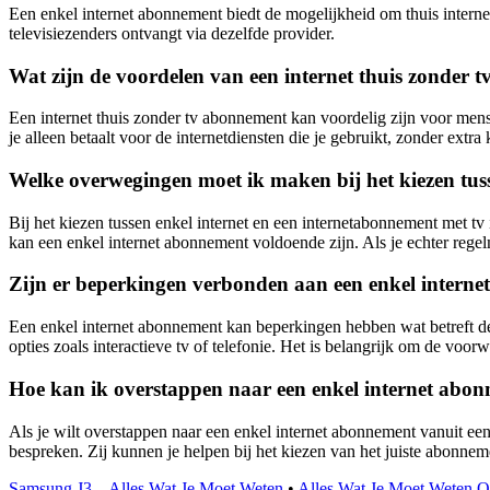
Een enkel internet abonnement biedt de mogelijkheid om thuis internet
televisiezenders ontvangt via dezelfde provider.
Wat zijn de voordelen van een internet thuis zonder
Een internet thuis zonder tv abonnement kan voordelig zijn voor mens
je alleen betaalt voor de internetdiensten die je gebruikt, zonder extra
Welke overwegingen moet ik maken bij het kiezen tuss
Bij het kiezen tussen enkel internet en een internetabonnement met tv 
kan een enkel internet abonnement voldoende zijn. Als je echter regelm
Zijn er beperkingen verbonden aan een enkel intern
Een enkel internet abonnement kan beperkingen hebben wat betreft de
opties zoals interactieve tv of telefonie. Het is belangrijk om de vo
Hoe kan ik overstappen naar een enkel internet abon
Als je wilt overstappen naar een enkel internet abonnement vanuit ee
bespreken. Zij kunnen je helpen bij het kiezen van het juiste abonneme
Samsung J3 – Alles Wat Je Moet Weten
•
Alles Wat Je Moet Weten O