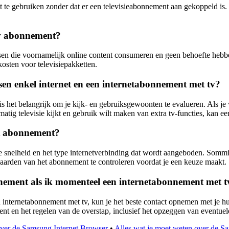
 te gebruiken zonder dat er een televisieabonnement aan gekoppeld is. D
 tv abonnement?
en die voornamelijk online content consumeren en geen behoefte hebben
 kosten voor televisiepakketten.
en enkel internet en een internetabonnement met tv?
is het belangrijk om je kijk- en gebruiksgewoonten te evalueren. Als je 
atig televisie kijkt en gebruik wilt maken van extra tv-functies, kan e
et abonnement?
 snelheid en het type internetverbinding dat wordt aangeboden. Sommige
orwaarden van het abonnement te controleren voordat je een keuze maakt.
nement als ik momenteel een internetabonnement met t
n internetabonnement met tv, kun je het beste contact opnemen met je h
nt en het regelen van de overstap, inclusief het opzeggen van eventuele 
ver de Samsung Internet Browser
•
Alles wat je moet weten over de Sa