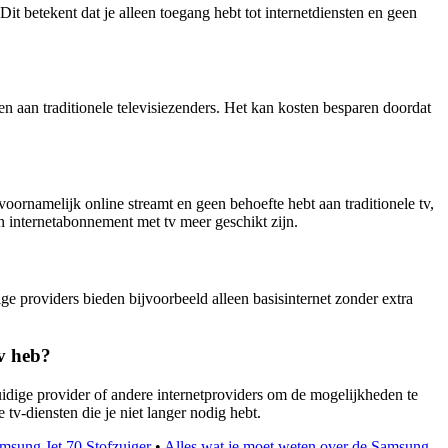
it betekent dat je alleen toegang hebt tot internetdiensten en geen
 aan traditionele televisiezenders. Het kan kosten besparen doordat
voornamelijk online streamt en geen behoefte hebt aan traditionele tv,
en internetabonnement met tv meer geschikt zijn.
 providers bieden bijvoorbeeld alleen basisinternet zonder extra
v heb?
uidige provider of andere internetproviders om de mogelijkheden te
tv-diensten die je niet langer nodig hebt.
msung Jet 70 Stofzuiger
•
Alles wat je moet weten over de Samsung