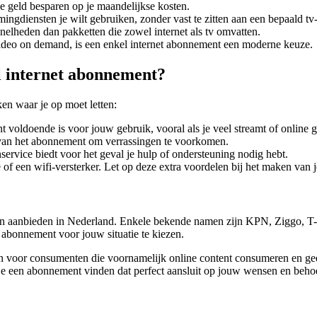
e geld besparen op je maandelijkse kosten.
eamingdiensten je wilt gebruiken, zonder vast te zitten aan een bepaald tv
nelheden dan pakketten die zowel internet als tv omvatten.
ideo on demand, is een enkel internet abonnement een moderne keuze.
el internet abonnement?
ken waar je op moet letten:
 voldoende is voor jouw gebruik, vooral als je veel streamt of online 
van het abonnement om verrassingen te voorkomen.
ervice biedt voor het geval je hulp of ondersteuning nodig hebt.
 of een wifi-versterker. Let op deze extra voordelen bij het maken van 
nten aanbieden in Nederland. Enkele bekende namen zijn KPN, Ziggo, T-
 abonnement voor jouw situatie te kiezen.
n voor consumenten die voornamelijk online content consumeren en geen
 je een abonnement vinden dat perfect aansluit op jouw wensen en beho