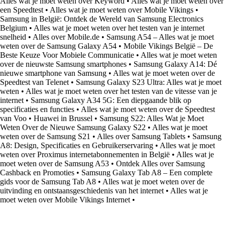
Alles wat je moet weten over Keyword
•
Alles wat je moet weten over
een Speedtest
•
Alles wat je moet weten over Mobile Vikings
•
Samsung in België: Ontdek de Wereld van Samsung Electronics
Belgium
•
Alles wat je moet weten over het testen van je internet
snelheid
•
Alles over Mobile.de
•
Samsung A54 – Alles wat je moet
weten over de Samsung Galaxy A54
•
Mobile Vikings België – De
Beste Keuze Voor Mobiele Communicatie
•
Alles wat je moet weten
over de nieuwste Samsung smartphones
•
Samsung Galaxy A14: Dé
nieuwe smartphone van Samsung
•
Alles wat je moet weten over de
Speedtest van Telenet
•
Samsung Galaxy S23 Ultra: Alles wat je moet
weten
•
Alles wat je moet weten over het testen van de vitesse van je
internet
•
Samsung Galaxy A34 5G: Een diepgaande blik op
specificaties en functies
•
Alles wat je moet weten over de Speedtest
van Voo
•
Huawei in Brussel
•
Samsung S22: Alles Wat je Moet
Weten Over de Nieuwe Samsung Galaxy S22
•
Alles wat je moet
weten over de Samsung S21
•
Alles over Samsung Tablets
•
Samsung
A8: Design, Specificaties en Gebruikerservaring
•
Alles wat je moet
weten over Proximus internetabonnementen in België
•
Alles wat je
moet weten over de Samsung A53
•
Ontdek Alles over Samsung
Cashback en Promoties
•
Samsung Galaxy Tab A8 – Een complete
gids voor de Samsung Tab A8
•
Alles wat je moet weten over de
uitvinding en ontstaansgeschiedenis van het internet
•
Alles wat je
moet weten over Mobile Vikings Internet
•