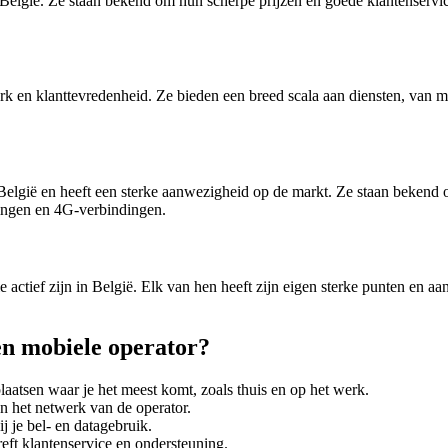
 België. Ze staan bekend om hun scherpe prijzen en goede klantenservi
rk en klanttevredenheid. Ze bieden een breed scala aan diensten, van m
 België en heeft een sterke aanwezigheid op de markt. Ze staan bekend
lingen en 4G-verbindingen.
actief zijn in België. Elk van hen heeft zijn eigen sterke punten en aan
een mobiele operator?
aatsen waar je het meest komt, zoals thuis en op het werk.
n het netwerk van de operator.
j je bel- en datagebruik.
reft klantenservice en ondersteuning.