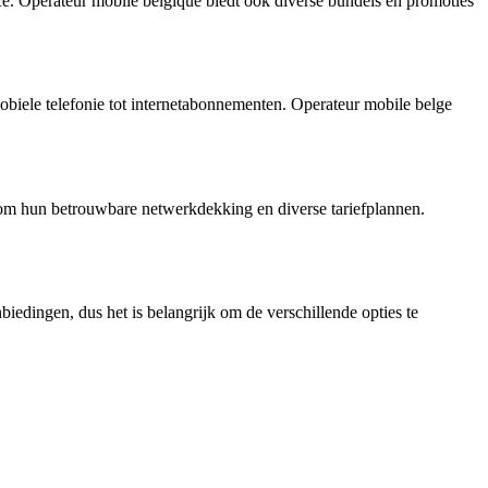
ce. Opérateur mobile belgique biedt ook diverse bundels en promoties
obiele telefonie tot internetabonnementen. Operateur mobile belge
 om hun betrouwbare netwerkdekking en diverse tariefplannen.
biedingen, dus het is belangrijk om de verschillende opties te