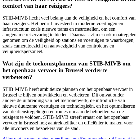
comfort van haar reizigers?
STIB-MIVB hecht veel belang aan de veiligheid en het comfort van
haar reizigers. Het bedrijf investeert in moderne voertuigen en
infrastructuur, zoals nieuwe trams en metrostellen, om een
aangename reiservaring te bieden. Daarnaast zijn er ook maatregelen
genomen om de veiligheid op stations en voertuigen te waarborgen,
zoals cameratoezicht en aanwezigheid van controleurs en
veiligheidspersoneel.
Wat zijn de toekomstplannen van STIB-MIVB om
het openbaar vervoer in Brussel verder te
verbeteren?
STIB-MIVB heeft ambitieuze plannen om het openbaar vervoer in
Brussel te blijven ontwikkelen en verbeteren. Dit omvat onder
andere de uitbreiding van het metronetwerk, de introductie van
nieuwe duurzame voertuigen en technologieën, en het optimaliseren
van de dienstregelingen en routes om aan de behoeften van de
reizigers te voldoen. STIB-MIVB streeft ernaar om het openbaar
vervoer in Brussel nog aantrekkelijker en efficiënter te maken voor
alle inwoners en bezoekers van de stad.
Alles wat je moet weten over Samsung Smartwatches
•
Alles wat je