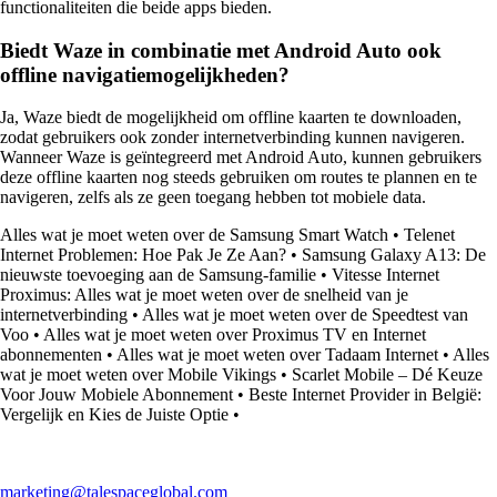
functionaliteiten die beide apps bieden.
Biedt Waze in combinatie met Android Auto ook
offline navigatiemogelijkheden?
Ja, Waze biedt de mogelijkheid om offline kaarten te downloaden,
zodat gebruikers ook zonder internetverbinding kunnen navigeren.
Wanneer Waze is geïntegreerd met Android Auto, kunnen gebruikers
deze offline kaarten nog steeds gebruiken om routes te plannen en te
navigeren, zelfs als ze geen toegang hebben tot mobiele data.
Alles wat je moet weten over de Samsung Smart Watch
•
Telenet
Internet Problemen: Hoe Pak Je Ze Aan?
•
Samsung Galaxy A13: De
nieuwste toevoeging aan de Samsung-familie
•
Vitesse Internet
Proximus: Alles wat je moet weten over de snelheid van je
internetverbinding
•
Alles wat je moet weten over de Speedtest van
Voo
•
Alles wat je moet weten over Proximus TV en Internet
abonnementen
•
Alles wat je moet weten over Tadaam Internet
•
Alles
wat je moet weten over Mobile Vikings
•
Scarlet Mobile – Dé Keuze
Voor Jouw Mobiele Abonnement
•
Beste Internet Provider in België:
Vergelijk en Kies de Juiste Optie
•
marketing@talespaceglobal.com