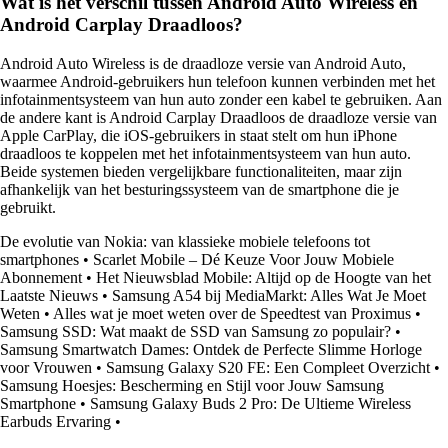
Wat is het verschil tussen Android Auto Wireless en
Android Carplay Draadloos?
Android Auto Wireless is de draadloze versie van Android Auto,
waarmee Android-gebruikers hun telefoon kunnen verbinden met het
infotainmentsysteem van hun auto zonder een kabel te gebruiken. Aan
de andere kant is Android Carplay Draadloos de draadloze versie van
Apple CarPlay, die iOS-gebruikers in staat stelt om hun iPhone
draadloos te koppelen met het infotainmentsysteem van hun auto.
Beide systemen bieden vergelijkbare functionaliteiten, maar zijn
afhankelijk van het besturingssysteem van de smartphone die je
gebruikt.
De evolutie van Nokia: van klassieke mobiele telefoons tot
smartphones
•
Scarlet Mobile – Dé Keuze Voor Jouw Mobiele
Abonnement
•
Het Nieuwsblad Mobile: Altijd op de Hoogte van het
Laatste Nieuws
•
Samsung A54 bij MediaMarkt: Alles Wat Je Moet
Weten
•
Alles wat je moet weten over de Speedtest van Proximus
•
Samsung SSD: Wat maakt de SSD van Samsung zo populair?
•
Samsung Smartwatch Dames: Ontdek de Perfecte Slimme Horloge
voor Vrouwen
•
Samsung Galaxy S20 FE: Een Compleet Overzicht
•
Samsung Hoesjes: Bescherming en Stijl voor Jouw Samsung
Smartphone
•
Samsung Galaxy Buds 2 Pro: De Ultieme Wireless
Earbuds Ervaring
•