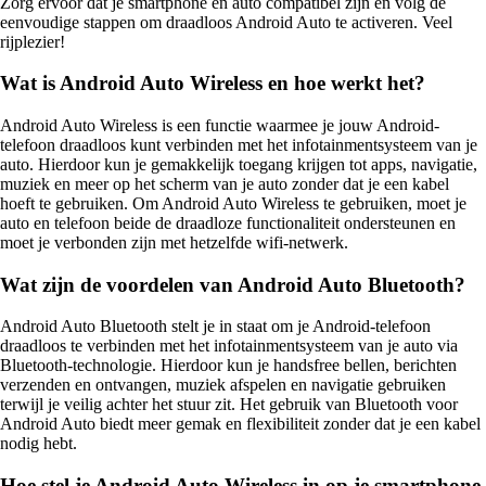
Zorg ervoor dat je smartphone en auto compatibel zijn en volg de
eenvoudige stappen om draadloos Android Auto te activeren. Veel
rijplezier!
Wat is Android Auto Wireless en hoe werkt het?
Android Auto Wireless is een functie waarmee je jouw Android-
telefoon draadloos kunt verbinden met het infotainmentsysteem van je
auto. Hierdoor kun je gemakkelijk toegang krijgen tot apps, navigatie,
muziek en meer op het scherm van je auto zonder dat je een kabel
hoeft te gebruiken. Om Android Auto Wireless te gebruiken, moet je
auto en telefoon beide de draadloze functionaliteit ondersteunen en
moet je verbonden zijn met hetzelfde wifi-netwerk.
Wat zijn de voordelen van Android Auto Bluetooth?
Android Auto Bluetooth stelt je in staat om je Android-telefoon
draadloos te verbinden met het infotainmentsysteem van je auto via
Bluetooth-technologie. Hierdoor kun je handsfree bellen, berichten
verzenden en ontvangen, muziek afspelen en navigatie gebruiken
terwijl je veilig achter het stuur zit. Het gebruik van Bluetooth voor
Android Auto biedt meer gemak en flexibiliteit zonder dat je een kabel
nodig hebt.
Hoe stel je Android Auto Wireless in op je smartphone