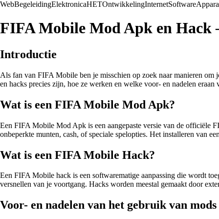
Web
Begeleiding
Elektronica
HET
Ontwikkeling
Internet
Software
Appara
FIFA Mobile Mod Apk en Hack –
Introductie
Als fan van FIFA Mobile ben je misschien op zoek naar manieren om je
en hacks precies zijn, hoe ze werken en welke voor- en nadelen eraan 
Wat is een FIFA Mobile Mod Apk?
Een FIFA Mobile Mod Apk is een aangepaste versie van de officiële FIF
onbeperkte munten, cash, of speciale spelopties. Het installeren van ee
Wat is een FIFA Mobile Hack?
Een FIFA Mobile hack is een softwarematige aanpassing die wordt toege
versnellen van je voortgang. Hacks worden meestal gemaakt door extern
Voor- en nadelen van het gebruik van mods