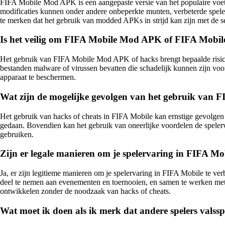
FIFA Mobile Mod APK is een aangepaste versie van het populaire voetbal
modificaties kunnen onder andere onbeperkte munten, verbeterde spelers
te merken dat het gebruik van modded APKs in strijd kan zijn met de s
Is het veilig om FIFA Mobile Mod APK of FIFA Mobil
Het gebruik van FIFA Mobile Mod APK of hacks brengt bepaalde risic
bestanden malware of virussen bevatten die schadelijk kunnen zijn voor 
apparaat te beschermen.
Wat zijn de mogelijke gevolgen van het gebruik van F
Het gebruik van hacks of cheats in FIFA Mobile kan ernstige gevolgen h
gedaan. Bovendien kan het gebruik van oneerlijke voordelen de spelervar
gebruiken.
Zijn er legale manieren om je spelervaring in FIFA Mob
Ja, er zijn legitieme manieren om je spelervaring in FIFA Mobile te ver
deel te nemen aan evenementen en toernooien, en samen te werken met a
ontwikkelen zonder de noodzaak van hacks of cheats.
Wat moet ik doen als ik merk dat andere spelers valss