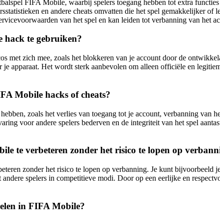
spel FIFA Mobile, waarbij spelers toegang hebben tot extra functies en
statistieken en andere cheats omvatten die het spel gemakkelijker of l
ervicevoorwaarden van het spel en kan leiden tot verbanning van het a
e hack te gebruiken?
os met zich mee, zoals het blokkeren van je account door de ontwik
je apparaat. Het wordt sterk aanbevolen om alleen officiële en legitieme
IFA Mobile hacks of cheats?
ebben, zoals het verlies van toegang tot je account, verbanning van het
ing voor andere spelers bederven en de integriteit van het spel aantast
ile te verbeteren zonder het risico te lopen op verban
beteren zonder het risico te lopen op verbanning. Je kunt bijvoorbeeld 
ndere spelers in competitieve modi. Door op een eerlijke en respectvol
pelen in FIFA Mobile?