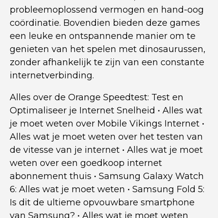
probleemoplossend vermogen en hand-oog
coördinatie. Bovendien bieden deze games
een leuke en ontspannende manier om te
genieten van het spelen met dinosaurussen,
zonder afhankelijk te zijn van een constante
internetverbinding.
Alles over de Orange Speedtest: Test en
Optimaliseer je Internet Snelheid
•
Alles wat
je moet weten over Mobile Vikings Internet
•
Alles wat je moet weten over het testen van
de vitesse van je internet
•
Alles wat je moet
weten over een goedkoop internet
abonnement thuis
•
Samsung Galaxy Watch
6: Alles wat je moet weten
•
Samsung Fold 5:
Is dit de ultieme opvouwbare smartphone
van Samsung?
•
Alles wat je moet weten