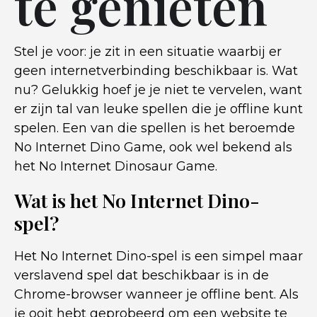
te genieten
Stel je voor: je zit in een situatie waarbij er
geen internetverbinding beschikbaar is. Wat
nu? Gelukkig hoef je je niet te vervelen, want
er zijn tal van leuke spellen die je offline kunt
spelen. Een van die spellen is het beroemde
No Internet Dino Game, ook wel bekend als
het No Internet Dinosaur Game.
Wat is het No Internet Dino-
spel?
Het No Internet Dino-spel is een simpel maar
verslavend spel dat beschikbaar is in de
Chrome-browser wanneer je offline bent. Als
je ooit hebt geprobeerd om een website te