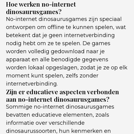
Hoe werken no-internet
dinosaurusgames?
No-internet dinosaurusgames zijn speciaal
ontworpen om offline te kunnen spelen, wat
betekent dat je geen internetverbinding
nodig hebt om ze te spelen. De games
worden volledig gedownload naar je
apparaat en alle benodigde gegevens
worden lokaal opgeslagen, zodat je ze op elk
moment kunt spelen, zelfs zonder
internetverbinding.
Zijn er educatieve aspecten verbonden
aan no-internet dinosaurusgames?
Sommige no-internet dinosaurusgames
bevatten educatieve elementen, zoals
informatie over verschillende
dinosaurussoorten, hun kenmerken en