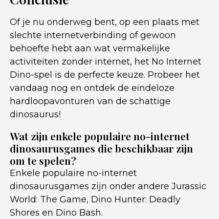
Of je nu onderweg bent, op een plaats met
slechte internetverbinding of gewoon
behoefte hebt aan wat vermakelijke
activiteiten zonder internet, het No Internet
Dino-spel is de perfecte keuze. Probeer het
vandaag nog en ontdek de eindeloze
hardloopavonturen van de schattige
dinosaurus!
Wat zijn enkele populaire no-internet
dinosaurusgames die beschikbaar zijn
om te spelen?
Enkele populaire no-internet
dinosaurusgames zijn onder andere Jurassic
World: The Game, Dino Hunter: Deadly
Shores en Dino Bash.