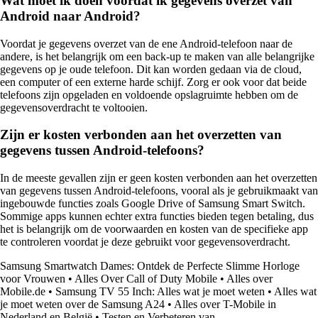
Wat moet ik doen voordat ik gegevens overzet van
Android naar Android?
Voordat je gegevens overzet van de ene Android-telefoon naar de
andere, is het belangrijk om een back-up te maken van alle belangrijke
gegevens op je oude telefoon. Dit kan worden gedaan via de cloud,
een computer of een externe harde schijf. Zorg er ook voor dat beide
telefoons zijn opgeladen en voldoende opslagruimte hebben om de
gegevensoverdracht te voltooien.
Zijn er kosten verbonden aan het overzetten van
gegevens tussen Android-telefoons?
In de meeste gevallen zijn er geen kosten verbonden aan het overzetten
van gegevens tussen Android-telefoons, vooral als je gebruikmaakt van
ingebouwde functies zoals Google Drive of Samsung Smart Switch.
Sommige apps kunnen echter extra functies bieden tegen betaling, dus
het is belangrijk om de voorwaarden en kosten van de specifieke app
te controleren voordat je deze gebruikt voor gegevensoverdracht.
Samsung Smartwatch Dames: Ontdek de Perfecte Slimme Horloge
voor Vrouwen
•
Alles Over Call of Duty Mobile
•
Alles over
Mobile.de
•
Samsung TV 55 Inch: Alles wat je moet weten
•
Alles wat
je moet weten over de Samsung A24
•
Alles over T-Mobile in
Nederland en België
•
Testen en Verbeteren van