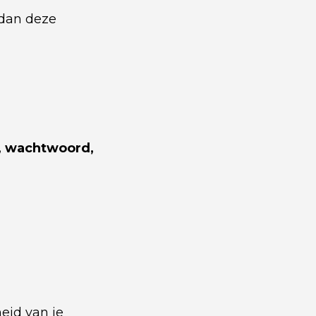
 dan deze
n, wachtwoord,
heid van je