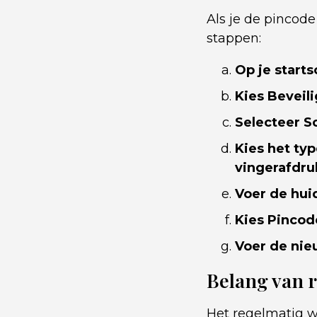
Als je de pincode
stappen:
Op je start
Kies Beveili
Selecteer S
Kies het ty
vingerafdru
Voer de hui
Kies Pincod
Voer de nie
Belang van r
Het regelmatig wi