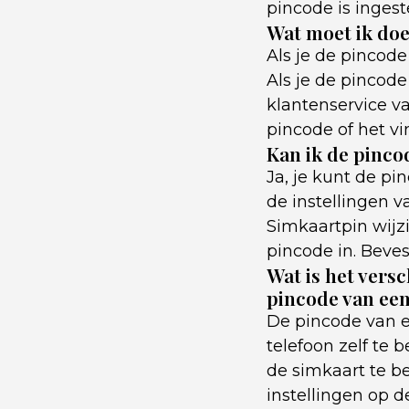
pincode is ingest
Wat moet ik doe
Als je de pincod
Als je de pincod
klantenservice va
pincode of het v
Kan ik de pinco
Ja, je kunt de p
de instellingen v
Simkaartpin wijz
pincode in. Beves
Wat is het vers
pincode van ee
De pincode van 
telefoon zelf te 
de simkaart te b
instellingen op d