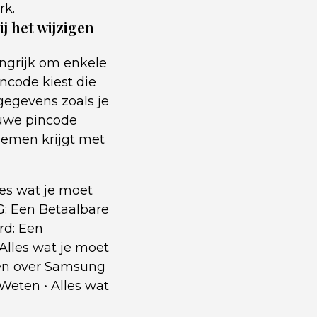
rk.
j het wijzigen
angrijk om enkele
ncode kiest die
 gegevens zoals je
euwe pincode
blemen krijgt met
les wat je moet
: Een Betaalbare
rd: Een
Alles wat je moet
ten over Samsung
 Weten
•
Alles wat