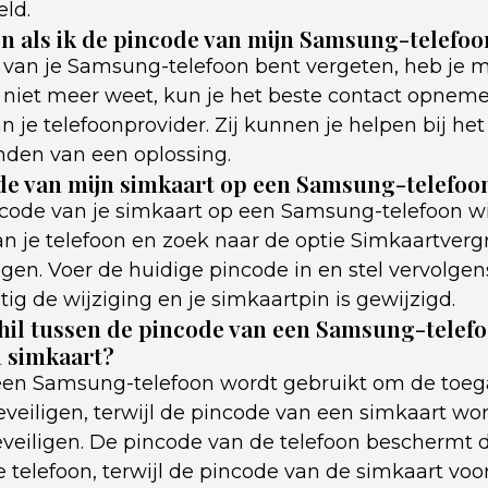
eld.
n als ik de pincode van mijn Samsung-telefo
e van je Samsung-telefoon bent vergeten, heb je m
e niet meer weet, kun je het beste contact opnem
n je telefoonprovider. Zij kunnen je helpen bij he
inden van een oplossing.
de van mijn simkaart op een Samsung-telefoon
incode van je simkaart op een Samsung-telefoon wi
an je telefoon en zoek naar de optie Simkaartverg
igen. Voer de huidige pincode in en stel vervolge
tig de wijziging en je simkaartpin is gewijzigd.
chil tussen de pincode van een Samsung-telef
n simkaart?
een Samsung-telefoon wordt gebruikt om de toeg
beveiligen, terwijl de pincode van een simkaart w
eveiligen. De pincode van de telefoon beschermt
e telefoon, terwijl de pincode van de simkaart vo