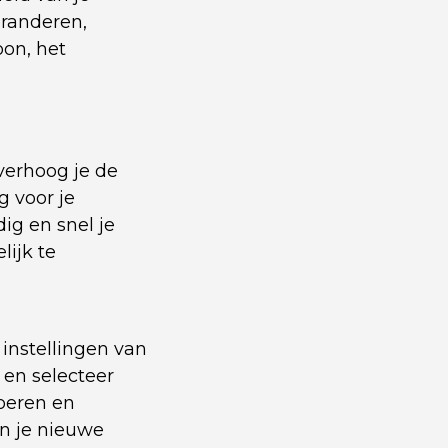
eranderen,
oon, het
verhoog je de
g voor je
g en snel je
ijk te
instellingen van
 en selecteer
voeren en
en je nieuwe