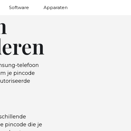
Software
Apparaten
n
deren
amsung-telefoon
om je pincode
utoriseerde
rschillende
e pincode die je