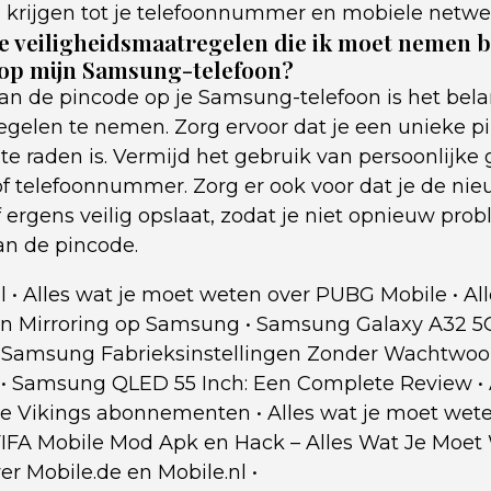
krijgen tot je telefoonnummer en mobiele netwe
ke veiligheidsmaatregelen die ik moet nemen bi
 op mijn Samsung-telefoon?
 van de pincode op je Samsung-telefoon is het bel
egelen te nemen. Zorg ervoor dat je een unieke pi
te raden is. Vermijd het gebruik van persoonlijke
 telefoonnummer. Zorg er ook voor dat je de ni
ergens veilig opslaat, zodat je niet opnieuw pro
n de pincode.
l
•
Alles wat je moet weten over PUBG Mobile
•
Al
en Mirroring op Samsung
•
Samsung Galaxy A32 5G
•
Samsung Fabrieksinstellingen Zonder Wachtwoo
•
Samsung QLED 55 Inch: Een Complete Review
•
le Vikings abonnementen
•
Alles wat je moet we
IFA Mobile Mod Apk en Hack – Alles Wat Je Moet
er Mobile.de en Mobile.nl
•