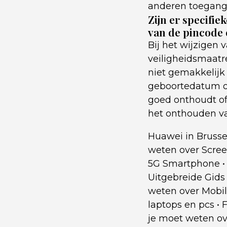
anderen toegang 
Zijn er specifie
van de pincode
Bij het wijzigen
veiligheidsmaatr
niet gemakkelijk 
geboortedatum of
goed onthoudt of 
het onthouden va
Huawei in Brusse
weten over Scre
5G Smartphone
Uitgebreide Gids
weten over Mobi
laptops en pcs
•
F
je moet weten ov