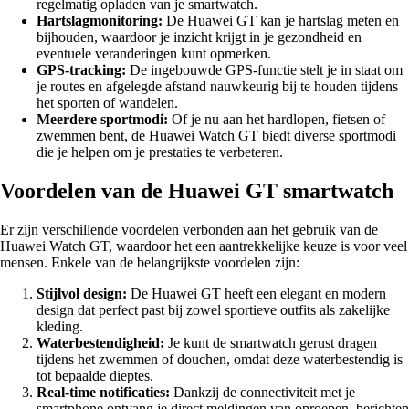
regelmatig opladen van je smartwatch.
Hartslagmonitoring:
De Huawei GT kan je hartslag meten en
bijhouden, waardoor je inzicht krijgt in je gezondheid en
eventuele veranderingen kunt opmerken.
GPS-tracking:
De ingebouwde GPS-functie stelt je in staat om
je routes en afgelegde afstand nauwkeurig bij te houden tijdens
het sporten of wandelen.
Meerdere sportmodi:
Of je nu aan het hardlopen, fietsen of
zwemmen bent, de Huawei Watch GT biedt diverse sportmodi
die je helpen om je prestaties te verbeteren.
Voordelen van de Huawei GT smartwatch
Er zijn verschillende voordelen verbonden aan het gebruik van de
Huawei Watch GT, waardoor het een aantrekkelijke keuze is voor veel
mensen. Enkele van de belangrijkste voordelen zijn:
Stijlvol design:
De Huawei GT heeft een elegant en modern
design dat perfect past bij zowel sportieve outfits als zakelijke
kleding.
Waterbestendigheid:
Je kunt de smartwatch gerust dragen
tijdens het zwemmen of douchen, omdat deze waterbestendig is
tot bepaalde dieptes.
Real-time notificaties:
Dankzij de connectiviteit met je
smartphone ontvang je direct meldingen van oproepen, berichten