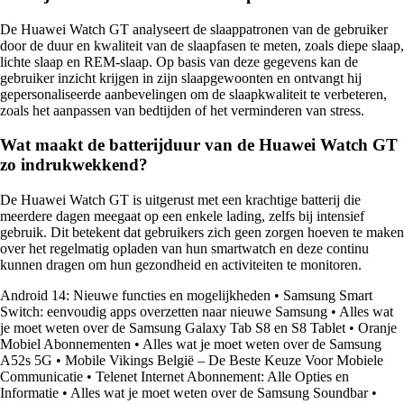
De Huawei Watch GT analyseert de slaappatronen van de gebruiker
door de duur en kwaliteit van de slaapfasen te meten, zoals diepe slaap,
lichte slaap en REM-slaap. Op basis van deze gegevens kan de
gebruiker inzicht krijgen in zijn slaapgewoonten en ontvangt hij
gepersonaliseerde aanbevelingen om de slaapkwaliteit te verbeteren,
zoals het aanpassen van bedtijden of het verminderen van stress.
Wat maakt de batterijduur van de Huawei Watch GT
zo indrukwekkend?
De Huawei Watch GT is uitgerust met een krachtige batterij die
meerdere dagen meegaat op een enkele lading, zelfs bij intensief
gebruik. Dit betekent dat gebruikers zich geen zorgen hoeven te maken
over het regelmatig opladen van hun smartwatch en deze continu
kunnen dragen om hun gezondheid en activiteiten te monitoren.
Android 14: Nieuwe functies en mogelijkheden
•
Samsung Smart
Switch: eenvoudig apps overzetten naar nieuwe Samsung
•
Alles wat
je moet weten over de Samsung Galaxy Tab S8 en S8 Tablet
•
Oranje
Mobiel Abonnementen
•
Alles wat je moet weten over de Samsung
A52s 5G
•
Mobile Vikings België – De Beste Keuze Voor Mobiele
Communicatie
•
Telenet Internet Abonnement: Alle Opties en
Informatie
•
Alles wat je moet weten over de Samsung Soundbar
•