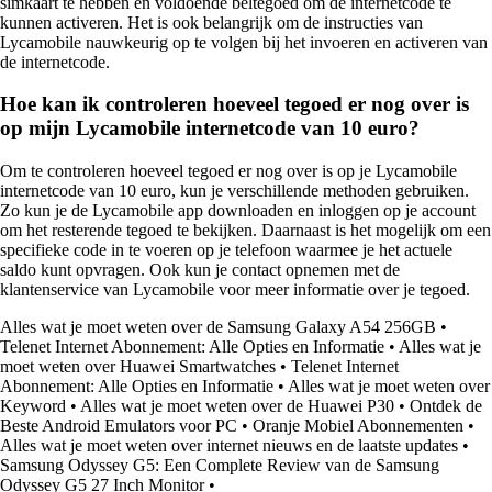
simkaart te hebben en voldoende beltegoed om de internetcode te
kunnen activeren. Het is ook belangrijk om de instructies van
Lycamobile nauwkeurig op te volgen bij het invoeren en activeren van
de internetcode.
Hoe kan ik controleren hoeveel tegoed er nog over is
op mijn Lycamobile internetcode van 10 euro?
Om te controleren hoeveel tegoed er nog over is op je Lycamobile
internetcode van 10 euro, kun je verschillende methoden gebruiken.
Zo kun je de Lycamobile app downloaden en inloggen op je account
om het resterende tegoed te bekijken. Daarnaast is het mogelijk om een
specifieke code in te voeren op je telefoon waarmee je het actuele
saldo kunt opvragen. Ook kun je contact opnemen met de
klantenservice van Lycamobile voor meer informatie over je tegoed.
Alles wat je moet weten over de Samsung Galaxy A54 256GB
•
Telenet Internet Abonnement: Alle Opties en Informatie
•
Alles wat je
moet weten over Huawei Smartwatches
•
Telenet Internet
Abonnement: Alle Opties en Informatie
•
Alles wat je moet weten over
Keyword
•
Alles wat je moet weten over de Huawei P30
•
Ontdek de
Beste Android Emulators voor PC
•
Oranje Mobiel Abonnementen
•
Alles wat je moet weten over internet nieuws en de laatste updates
•
Samsung Odyssey G5: Een Complete Review van de Samsung
Odyssey G5 27 Inch Monitor
•