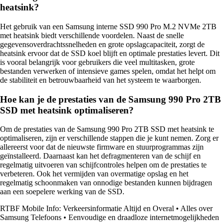
heatsink?
Het gebruik van een Samsung interne SSD 990 Pro M.2 NVMe 2TB
met heatsink biedt verschillende voordelen. Naast de snelle
gegevensoverdrachtssnelheden en grote opslagcapaciteit, zorgt de
heatsink ervoor dat de SSD koel blijft en optimale prestaties levert. Dit
is vooral belangrijk voor gebruikers die veel multitasken, grote
bestanden verwerken of intensieve games spelen, omdat het helpt om
de stabiliteit en betrouwbaarheid van het systeem te waarborgen.
Hoe kan je de prestaties van de Samsung 990 Pro 2TB
SSD met heatsink optimaliseren?
Om de prestaties van de Samsung 990 Pro 2TB SSD met heatsink te
optimaliseren, zijn er verschillende stappen die je kunt nemen. Zorg er
allereerst voor dat de nieuwste firmware en stuurprogrammas zijn
geïnstalleerd. Daarnaast kan het defragmenteren van de schijf en
regelmatig uitvoeren van schijfcontroles helpen om de prestaties te
verbeteren. Ook het vermijden van overmatige opslag en het
regelmatig schoonmaken van onnodige bestanden kunnen bijdragen
aan een soepelere werking van de SSD.
RTBF Mobile Info: Verkeersinformatie Altijd en Overal
•
Alles over
Samsung Telefoons
•
Eenvoudige en draadloze internetmogelijkheden