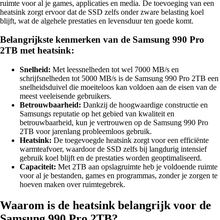
ruimte voor al je games, applicaties en media. De toevoeging van een
heatsink zorgt ervoor dat de SSD zelfs onder zware belasting koel
blijft, wat de algehele prestaties en levensduur ten goede komt.
Belangrijkste kenmerken van de Samsung 990 Pro
2TB met heatsink:
Snelheid:
Met leessnelheden tot wel 7000 MB/s en
schrijfsnelheden tot 5000 MB/s is de Samsung 990 Pro 2TB een
snelheidsduivel die moeiteloos kan voldoen aan de eisen van de
meest veeleisende gebruikers.
Betrouwbaarheid:
Dankzij de hoogwaardige constructie en
Samsungs reputatie op het gebied van kwaliteit en
betrouwbaarheid, kun je vertrouwen op de Samsung 990 Pro
2TB voor jarenlang probleemloos gebruik.
Heatsink:
De toegevoegde heatsink zorgt voor een efficiënte
warmteafvoer, waardoor de SSD zelfs bij langdurig intensief
gebruik koel blijft en de prestaties worden geoptimaliseerd.
Capaciteit:
Met 2TB aan opslagruimte heb je voldoende ruimte
voor al je bestanden, games en programmas, zonder je zorgen te
hoeven maken over ruimtegebrek.
Waarom is de heatsink belangrijk voor de
Samsung 990 Pro 2TB?