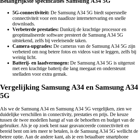
Belangrijkste specificaties Samsung A34 5G
5G-connectiviteit:
De Samsung A34 5G biedt supersnelle
connectiviteit voor een naadloze internetervaring en snelle
downloads.
Verbeterde prestaties:
Dankzij de krachtige processor en
geoptimaliseerde software presteert de Samsung A34 5G
uitstekend, zelfs bij veeleisende taken.
Camera-upgrades:
De cameras van de Samsung A34 5G zijn
verbeterd om nog betere fotos en videos vast te leggen, zelfs bij
weinig licht.
Batterij- en laadvermogen:
De Samsung A34 5G is uitgerust
met een krachtige batterij die lang meegaat en ondersteunt
snelladen voor extra gemak.
Vergelijking Samsung A34 en Samsung A34
5G
Als we de Samsung A34 en Samsung A34 5G vergelijken, zien we
duidelijke verschillen in connectivity, prestaties en prijs. De keuze
tussen de twee modellen hangt af van de behoeften en budget van de
gebruiker. Als je op zoek bent naar geavanceerde connectiviteit en
bereid bent om iets meer te betalen, is de Samsung A34 5G wellicht de
betere optie. Aan de andere kant, als je een betaalbare smartphone