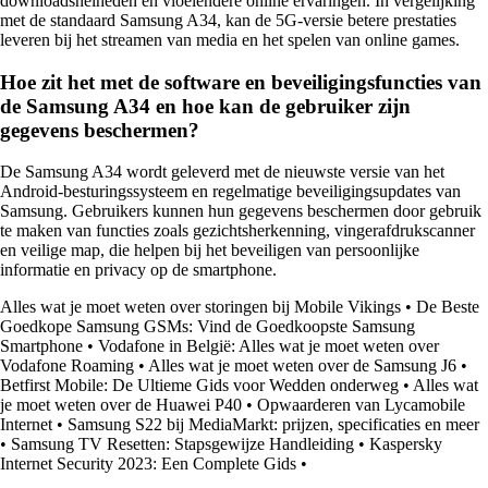
downloadsnelheden en vloeiendere online ervaringen. In vergelijking
met de standaard Samsung A34, kan de 5G-versie betere prestaties
leveren bij het streamen van media en het spelen van online games.
Hoe zit het met de software en beveiligingsfuncties van
de Samsung A34 en hoe kan de gebruiker zijn
gegevens beschermen?
De Samsung A34 wordt geleverd met de nieuwste versie van het
Android-besturingssysteem en regelmatige beveiligingsupdates van
Samsung. Gebruikers kunnen hun gegevens beschermen door gebruik
te maken van functies zoals gezichtsherkenning, vingerafdrukscanner
en veilige map, die helpen bij het beveiligen van persoonlijke
informatie en privacy op de smartphone.
Alles wat je moet weten over storingen bij Mobile Vikings
•
De Beste
Goedkope Samsung GSMs: Vind de Goedkoopste Samsung
Smartphone
•
Vodafone in België: Alles wat je moet weten over
Vodafone Roaming
•
Alles wat je moet weten over de Samsung J6
•
Betfirst Mobile: De Ultieme Gids voor Wedden onderweg
•
Alles wat
je moet weten over de Huawei P40
•
Opwaarderen van Lycamobile
Internet
•
Samsung S22 bij MediaMarkt: prijzen, specificaties en meer
•
Samsung TV Resetten: Stapsgewijze Handleiding
•
Kaspersky
Internet Security 2023: Een Complete Gids
•