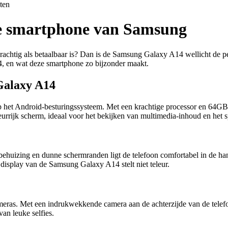
ten
e smartphone van Samsung
htig als betaalbaar is? Dan is de Samsung Galaxy A14 wellicht de perf
, en wat deze smartphone zo bijzonder maakt.
Galaxy A14
et Android-besturingssysteem. Met een krachtige processor en 64GB aa
urrijk scherm, ideaal voor het bekijken van multimedia-inhoud en het 
ehuizing en dunne schermranden ligt de telefoon comfortabel in de hand
t display van de Samsung Galaxy A14 stelt niet teleur.
as. Met een indrukwekkende camera aan de achterzijde van de telefoo
an leuke selfies.