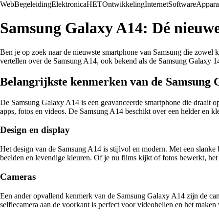
Web
Begeleiding
Elektronica
HET
Ontwikkeling
Internet
Software
Appara
Samsung Galaxy A14: Dé nieuw
Ben je op zoek naar de nieuwste smartphone van Samsung die zowel krac
vertellen over de Samsung A14, ook bekend als de Samsung Galaxy 14
Belangrijkste kenmerken van de Samsung 
De Samsung Galaxy A14 is een geavanceerde smartphone die draait op h
apps, fotos en videos. De Samsung A14 beschikt over een helder en kle
Design en display
Het design van de Samsung A14 is stijlvol en modern. Met een slanke b
beelden en levendige kleuren. Of je nu films kijkt of fotos bewerkt, he
Cameras
Een ander opvallend kenmerk van de Samsung Galaxy A14 zijn de camer
selfiecamera aan de voorkant is perfect voor videobellen en het maken v