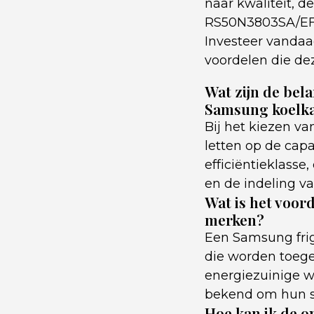
naar kwaliteit, d
RS50N3803SA/EF o
Investeer vandaa
voordelen die de
Wat zijn de bel
Samsung koelka
Bij het kiezen v
letten op de capa
efficiëntieklasse
en de indeling va
Wat is het voor
merken?
Een Samsung frig
die worden toegep
energiezuinige w
bekend om hun st
Hoe kan ik de o