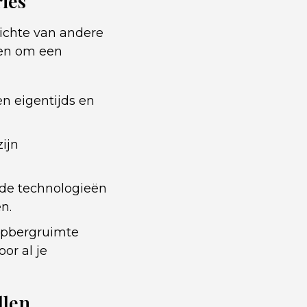
ies
zichte van andere
gen om een
n eigentijds en
ijn
de technologieën
n.
opbergruimte
or al je
llen