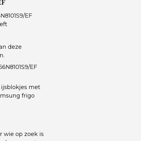
EF
6N8101S9/EF
eft
van deze
n.
S66N8101S9/EF
ijsblokjes met
amsung frigo
 wie op zoek is