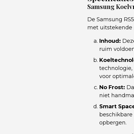
Samsung Koelv
De Samsung RS50
met uitstekende 
Inhoud:
Deze
ruim voldoen
Koeltechnol
technologie,
voor optimal
No Frost:
Dan
niet handma
Smart Spac
beschikbare 
opbergen.