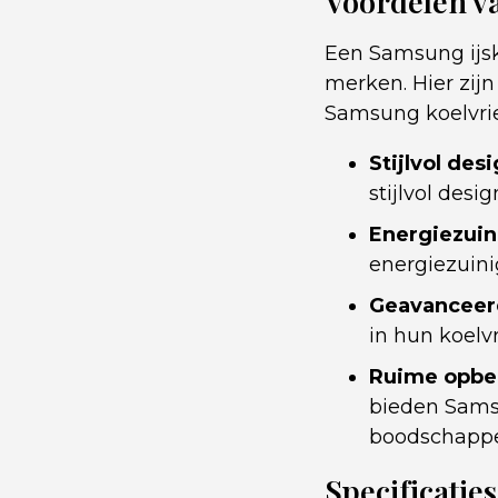
Voordelen v
Een Samsung ijsk
merken. Hier zi
Samsung koelvrie
Stijlvol desi
stijlvol desi
Energiezuin
energiezuini
Geavanceer
in hun koelv
Ruime opbe
bieden Samsu
boodschapp
Specificatie