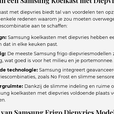
an een Samsung Koelkast met Diepvr
ast met diepvries biedt tal van voordelen ten op
jn enkele redenen waarom je zou moeten overwe
scombinatie aan te schaffen:
gn:
Samsung koelkasten met diepvries hebben ee
gn dat in elke keuken past.
ig:
De meeste Samsung frigo diepvriesmodellen z
g, wat goed is voor het milieu en je portemonnee.
de technologie:
Samsung integreert geavanceer
riescombinaties, zoals No Frost en slimme sensore
rgruimte:
Dankzij de slimme indeling en ruime 
ng koelkasten met diepvries voldoende plaats vo
en.
s van Samsung Frigo Diepvries Mode