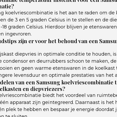
natie?
 koelvriescombinatie is het aan te raden om de 
n de 3 en 5 graden Celsius in te stellen en de di
18 graden Celsius. Hierdoor blijven je etenswaren
n ingevroren.
stips zijn er voor het behoud van een Samsun
kast diepvries in optimale conditie te houden, is
e condensor en deurrubbers schoon te maken, de
dooien en geen warme etenswaren in de koelkast t
angere levensduur en optimale prestaties van het 
rdelen van een Samsung koelvriescombinatie t
oelkasten en diepvriezers?
vriescombinatie biedt het voordeel van ruimteb
 één apparaat zijn geïntegreerd. Daarnaast is het 
n plek te hebben en bespaar je energie doordat 
n te sluiten.