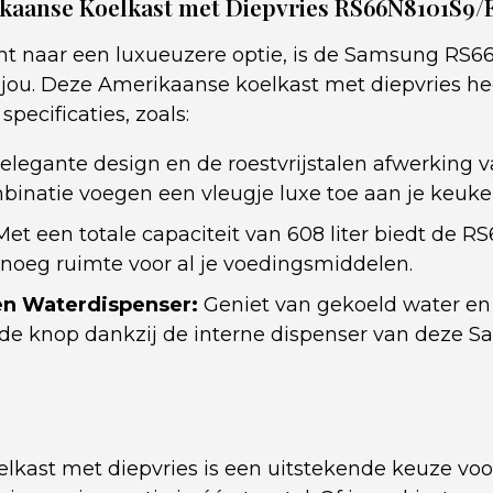
aanse Koelkast met Diepvries RS66N8101S9/
ent naar een luxueuzere optie, is de Samsung RS6
r jou. Deze Amerikaanse koelkast met diepvries he
ecificaties, zoals:
elegante design en de roestvrijstalen afwerking 
binatie voegen een vleugje luxe toe aan je keuke
et een totale capaciteit van 608 liter biedt de R
oeg ruimte voor al je voedingsmiddelen.
 en Waterdispenser:
Geniet van gekoeld water en 
de knop dankzij de interne dispenser van deze S
kast met diepvries is een uitstekende keuze voor