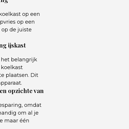
koelkast op een
epvries op een
 op de juiste
g ijskast
 het belangrijk
 koelkast
e plaatsen. Dit
apparaat.
en opzichte van
esparing, omdat
handig om al je
je maar één