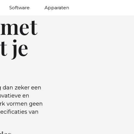
Software
Apparaten
 met
t je
g dan zeker een
ovatieve en
merk vormen geen
ecificaties van