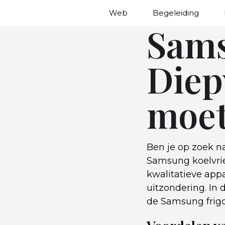
Web
Begeleiding
Sams
Diepv
moet
Ben je op zoek n
Samsung koelvrie
kwalitatieve app
uitzondering. In 
de Samsung frigo