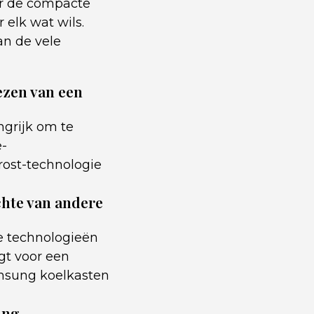
oor de compacte
elk wat wils.
an de vele
iezen van een
ngrijk om te
e-
Frost-technologie
chte van andere
e technologieën
gt voor een
amsung koelkasten
ung