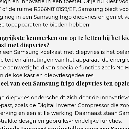
esign en innovatie in één toestel. Of je nu kiest v
f de ruime RS66N8101S9/EF, Samsung biedt voor 
g nog in een Samsung frigo diepvries en geniet v
ze topapparaten te bieden hebben!
angrijkste kenmerken om op te letten bij het k
st met diepvries?
an een Samsung koelkast met diepvries is het bela
citeit en afmetingen van het apparaat, de energi
, de aanwezigheid van speciale functies zoals No 
n de koelkast en diepvriesgedeeltes.
deel van een Samsung frigo diepvries ten opzi
o diepvries onderscheidt zich door de innovatiev
ast, zoals de Digital Inverter Compressor die zor
erking en een stille werking. Daarnaast staan S
rakke design en gebruiksvriendelijke functies.
ptimale temperatuur instellen voor een Sams