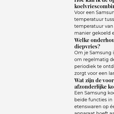
koelvriescombi
Voor een Samsung
temperatuur tusse
temperatuur van -
manier gekoeld e
Welke onderhoud
diepvries?
Om je Samsung ijs
om regelmatig d
periodiek te ont
zorgt voor een l
Wat zijn de voo
afzonderlijke k
Een Samsung koel
beide functies in
etenswaren op éé
apparaat hoeft aa