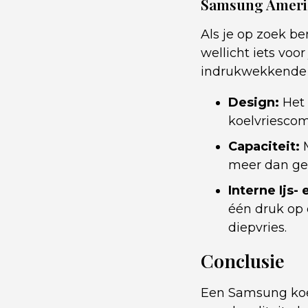
Samsung Amerik
Als je op zoek b
wellicht iets voo
indrukwekkende sp
Design:
Het 
koelvriescom
Capaciteit:
M
meer dan gen
Interne Ijs-
één druk op 
diepvries.
Conclusie
Een Samsung koel