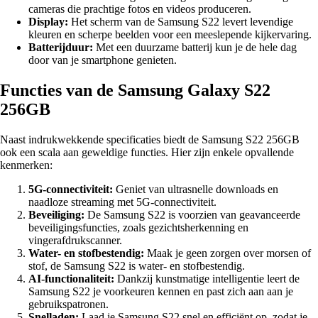
cameras die prachtige fotos en videos produceren.
Display:
Het scherm van de Samsung S22 levert levendige
kleuren en scherpe beelden voor een meeslepende kijkervaring.
Batterijduur:
Met een duurzame batterij kun je de hele dag
door van je smartphone genieten.
Functies van de Samsung Galaxy S22
256GB
Naast indrukwekkende specificaties biedt de Samsung S22 256GB
ook een scala aan geweldige functies. Hier zijn enkele opvallende
kenmerken:
5G-connectiviteit:
Geniet van ultrasnelle downloads en
naadloze streaming met 5G-connectiviteit.
Beveiliging:
De Samsung S22 is voorzien van geavanceerde
beveiligingsfuncties, zoals gezichtsherkenning en
vingerafdrukscanner.
Water- en stofbestendig:
Maak je geen zorgen over morsen of
stof, de Samsung S22 is water- en stofbestendig.
AI-functionaliteit:
Dankzij kunstmatige intelligentie leert de
Samsung S22 je voorkeuren kennen en past zich aan aan je
gebruikspatronen.
Snelladen:
Laad je Samsung S22 snel en efficiënt op, zodat je