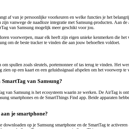
af van je persoonlijke voorkeuren en welke functies je het belangrij
zijn vanwege de naadloze integratie met Samsung-producten. Aan de and
irTag van Samsung mogelijk meer geschikt voor jou.
erloren voorwerpen, maar elk heeft zijn eigen unieke kenmerken die het 
ng om de beste tracker te vinden die aan jouw behoeften voldoet.
 om spullen zoals sleutels, portemonnee of tas terug te vinden. Het w
 zien op een kaart en een geluidssignaal afspelen om het voorwerp te 
 een SmartTag van Samsung?
tTag van Samsung is het ecosysteem waarin ze werken. De AirTag is on
g smartphones en de SmartThings Find app. Beide apparaten hebben ver
t aan je smartphone?
e downloaden op je Samsung smartphone en de SmartTag te activeren do