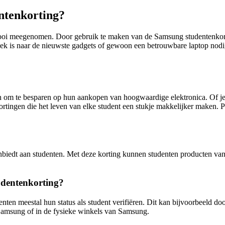
ntenkorting?
is mooi meegenomen. Door gebruik te maken van de Samsung studentenkor
p zoek is naar de nieuwste gadgets of gewoon een betrouwbare laptop nod
om te besparen op hun aankopen van hoogwaardige elektronica. Of je n
ortingen die het leven van elke student een stukje makkelijker maken.
biedt aan studenten. Met deze korting kunnen studenten producten van
udentenkorting?
n meestal hun status als student verifiëren. Dit kan bijvoorbeeld door
Samsung of in de fysieke winkels van Samsung.