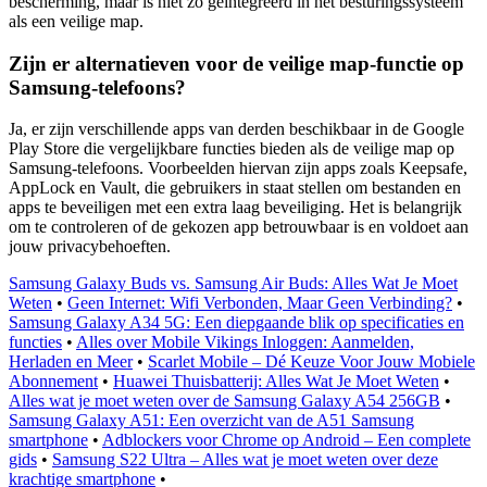
bescherming, maar is niet zo geïntegreerd in het besturingssysteem
als een veilige map.
Zijn er alternatieven voor de veilige map-functie op
Samsung-telefoons?
Ja, er zijn verschillende apps van derden beschikbaar in de Google
Play Store die vergelijkbare functies bieden als de veilige map op
Samsung-telefoons. Voorbeelden hiervan zijn apps zoals Keepsafe,
AppLock en Vault, die gebruikers in staat stellen om bestanden en
apps te beveiligen met een extra laag beveiliging. Het is belangrijk
om te controleren of de gekozen app betrouwbaar is en voldoet aan
jouw privacybehoeften.
Samsung Galaxy Buds vs. Samsung Air Buds: Alles Wat Je Moet
Weten
•
Geen Internet: Wifi Verbonden, Maar Geen Verbinding?
•
Samsung Galaxy A34 5G: Een diepgaande blik op specificaties en
functies
•
Alles over Mobile Vikings Inloggen: Aanmelden,
Herladen en Meer
•
Scarlet Mobile – Dé Keuze Voor Jouw Mobiele
Abonnement
•
Huawei Thuisbatterij: Alles Wat Je Moet Weten
•
Alles wat je moet weten over de Samsung Galaxy A54 256GB
•
Samsung Galaxy A51: Een overzicht van de A51 Samsung
smartphone
•
Adblockers voor Chrome op Android – Een complete
gids
•
Samsung S22 Ultra – Alles wat je moet weten over deze
krachtige smartphone
•